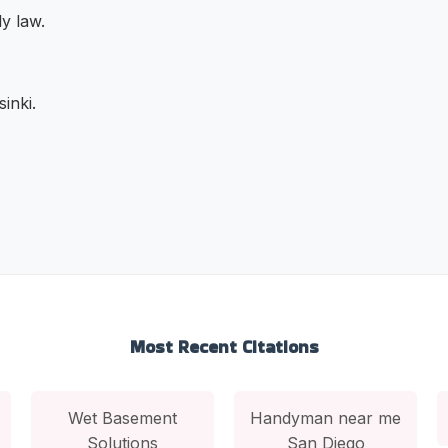
ly law.
inki.
Most Recent Citations
Wet Basement
Handyman near me
Solutions
San Diego