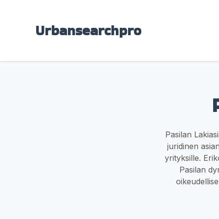
Urbansearchpro
Pasilan Lakias
juridinen asian
yrityksille. Er
Pasilan dy
oikeudellise