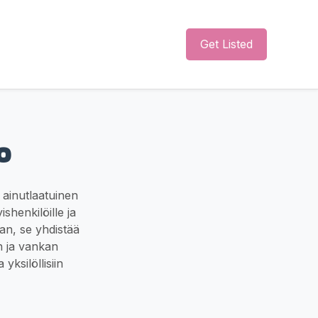
Get Listed
o
 ainutlaatuinen
ishenkilöille ja
aan, se yhdistää
n ja vankan
yksilöllisiin