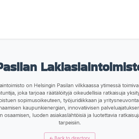
Pasilan Lakiasiaintoimist
iaintoimisto on Helsingin Pasilan vilkkaassa ytimessä toimiva
tuntija, joka tarjoaa räätälöityjä oikeudellisia ratkaisuja yksity
ikoistuen sopimusoikeuteen, työjuridiikkaan ja yritysneuvont
naamisen kaupunkienergian, innovatiivisen palveluajatukse
n osaamisen, luoden asiakaslähtöisiä ja luotettavia ratkaisuja 
tarpeisiin.
←
Back to directory